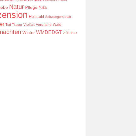
Natur
iebe
Pflege
Politik
ension
Rollstuhl
Schwangerschaft
er
Vielfalt
Vorurteile
Wald
Tod
Trauer
nachten
WMDEDGT
Winter
Zöliakie