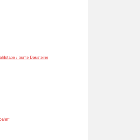
ählstäbe / bunte Bausteine
bahn*