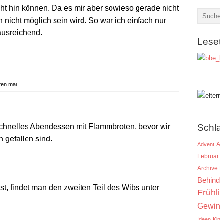
icht hin können. Da es mir aber sowieso gerade nicht
n nicht möglich sein wird. So war ich einfach nur
 ausreichend.
Lese
ten mal
chnelles Abendessen mit Flammbroten, bevor wir
Schl
n gefallen sind.
A
Advent
Februar
Archive
Behind
t, findet man den zweiten Teil des Wibs unter
Frühl
Gewin
Ideen
Ki