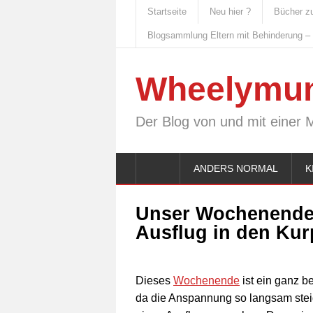
Startseite
Neu hier ?
Bücher z
Blogsammlung Eltern mit Behinderung –
Wheelymu
Der Blog von und mit einer 
ANDERS NORMAL
K
Unser Wochenende i
Ausflug in den Kur
Dieses
Wochenende
ist ein ganz b
da die Anspannung so langsam stei