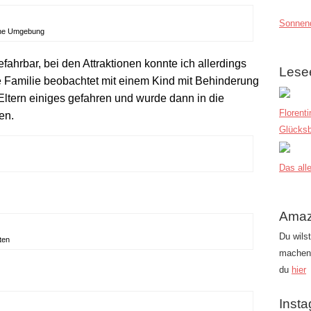
Sonnend
öne Umgebung
fahrbar, bei den Attraktionen konnte ich allerdings
Lese
e Familie beobachtet mit einem Kind mit Behinderung
 Eltern einiges gefahren und wurde dann in die
Florent
gen.
Glücksb
Das alle
Amaz
Du wils
ten
machen?
du
hier
Inst