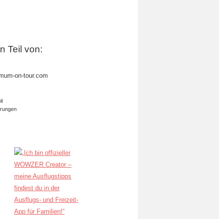
in Teil von:
mum-on-tour.com
it
erungen