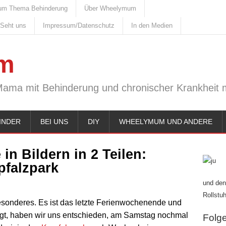
um Thema Behinderung
Über Wheelymum
 Seht uns
Impressum/Datenschutz
In den Medien
m
Mama mit Behinderung und chronischer Krankheit m
INDER
BEI UNS
DIY
WHEELYMUM UND ANDERE
n Bildern in 2 Teilen:
pfalzpark
und den
Rollstuh
esonderes. Es ist das letzte Ferienwochenende und
gt, haben wir uns entschieden, am Samstag nochmal
Folge 