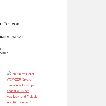
in Teil von:
mum-on-tour.com
it
erungen