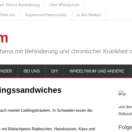
um Thema Behinderung
Über Wheelymum
 Seht uns
Impressum/Datenschutz
In den Medien
m
Mama mit Behinderung und chronischer Krankheit m
INDER
BEI UNS
DIY
WHEELYMUM UND ANDERE
ingssandwiches
und den
 nach meinen Lieblingskräutern. In Schweden essen die
Rollstuh
Folge 
s mit Bärlachpesto Radieschen, Haselnüssen, Käse und