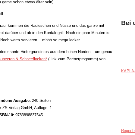
 gerne schon etwas älter sein)
ll:
Bei 
Darauf kommen die Radieschen und Nüsse und das ganze mit
t darüber und ab in den Kontaktgrill. Nach ein paar Minuten ist
n. Noch warm servieren… mhhh so mega lecker.
 interessante Hintergrundinfos aus dem hohen Norden – um genau
aubeeren & Schneeflocken*
(Link zum Partnerprogramm) von
KAPLA-
ndene Ausgabe:
240 Seiten
:
ZS Verlag GmbH; Auflage: 1.
ISBN-10:
9783898837545
Regenb