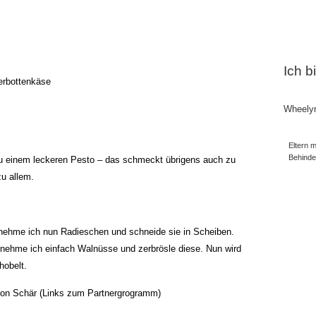
Ich b
erbottenkäse
Wheely
Eltern m
Behind
 zu einem leckeren Pesto – das schmeckt übrigens auch zu
zu allem.
ehme ich nun Radieschen und schneide sie in Scheiben.
o nehme ich einfach Walnüsse und zerbrösle diese. Nun wird
hobelt.
on Schär (Links zum Partnergrogramm)