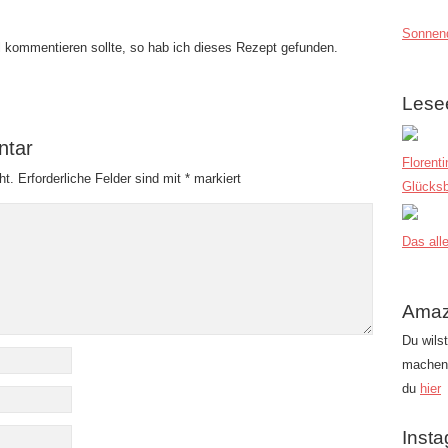
Sonnend
el kommentieren sollte, so hab ich dieses Rezept gefunden.
Lese
ntar
Florent
ht.
Erforderliche Felder sind mit
*
markiert
Glücksb
Das alle
Amaz
Du wils
machen?
du
hier
Inst