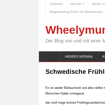
Startseite
Neu hier ?
Bücher z
Blogsammlung Eltern mit Behinderung –
Wheelymu
Der Blog von und mit einer 
ANDERS NORMAL
K
Schwedische Frühl
Es ist wieder Bärlauchzeit und alles duftet
Menschen Fjäder smörgasar,
das sind mega leckere Frühlingssandwiche