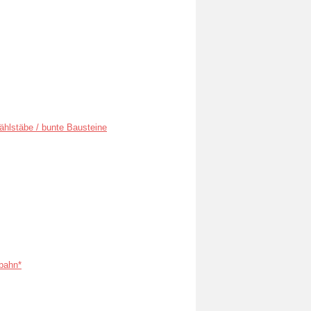
ählstäbe / bunte Bausteine
bahn*