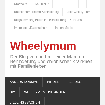
Startseite
Neu hier ?
Bücher zum Thema Behinderung
Über Wheelymum
Blogsammlung Eltern mit Behinderung – Seht uns
Impressum/Datenschutz
In den Medien
Wheelymum
Der Blog von und mit einer Mama mit
Behinderung und chronischer Krankheit
mit Familienleben
ANDERS NORMAL
KINDER
BEI UNS
DIY
WHEELYMUM UND ANDERE
LIEBLINGSSACHEN