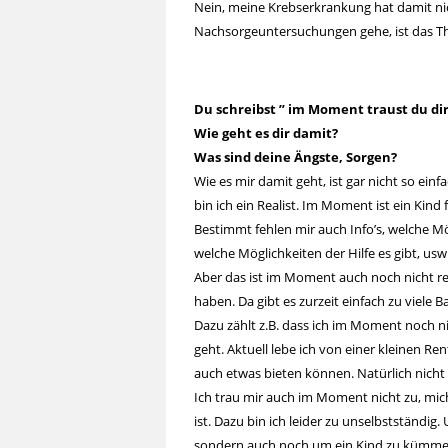
Nein, meine Krebserkrankung hat damit nic
Nachsorgeuntersuchungen gehe, ist das Th
Du schreibst ” im Moment traust du dir 
Wie geht es dir damit?
Was sind deine Ängste, Sorgen?
Wie es mir damit geht, ist gar nicht so ein
bin ich ein Realist. Im Moment ist ein Kind f
Bestimmt fehlen mir auch Info’s, welche Mö
welche Möglichkeiten der Hilfe es gibt, usw
Aber das ist im Moment auch noch nicht rele
haben. Da gibt es zurzeit einfach zu viele B
Dazu zählt z.B. dass ich im Moment noch ni
geht. Aktuell lebe ich von einer kleinen Ren
auch etwas bieten können. Natürlich nicht n
Ich trau mir auch im Moment nicht zu, mi
ist. Dazu bin ich leider zu unselbstständ
sondern auch noch um ein Kind zu kümmern