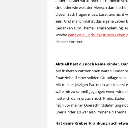
anderen. Aber wir können nicht hinein sc
sind oder wie weit der Mensch damit schon
diesen Sack tragen muss. Lasst uns nicht 
sein. Und manchmal ist das eigene Leben 
Gedanken zum Thema Familienplanung. Aus
Woche
ganz viele Eindrücke in sein Leben 
diesem Kontext:
Ak
tuell hast du noch keine Kinder. Da
Mit früheren Partnerinnen waren Kinder n
finanziell auf einer soliden Grundlage sein.
Mit meiner jetzigen Partnerin war ich erst 
wäre mir zu schnell gegangen wenn wir d
hatte ich dann ja auch noch Krebs. Zudem ha
mich vor meiner Querschnittslähmung noch 
über Kinder. Es war also immer ein Thema.
Hat deine Krebserkrankung auch etwas