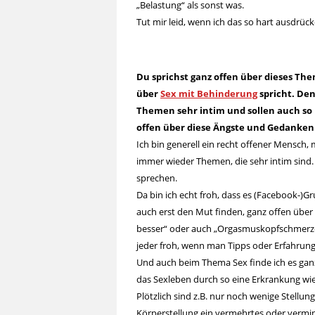
„Belastung“ als sonst was.
Tut mir leid, wenn ich das so hart ausdrücke
Du sprichst ganz offen über dieses The
über
Sex mit Behinderung
spricht. Den
Themen sehr intim und sollen auch so
offen über diese Ängste und Gedanken
Ich bin generell ein recht offener Mensch,
immer wieder Themen, die sehr intim sind.
sprechen.
Da bin ich echt froh, dass es (Facebook-)G
auch erst den Mut finden, ganz offen über
besser“ oder auch „Orgasmuskopfschmerzen“
jeder froh, wenn man Tipps oder Erfahrun
Und auch beim Thema Sex finde ich es ganz 
das Sexleben durch so eine Erkrankung wi
Plötzlich sind z.B. nur noch wenige Stell
Körperstellung ein vermehrtes oder verminde