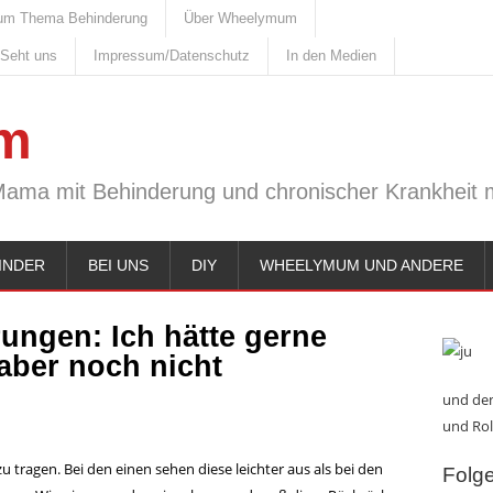
um Thema Behinderung
Über Wheelymum
 Seht uns
Impressum/Datenschutz
In den Medien
m
Mama mit Behinderung und chronischer Krankheit m
INDER
BEI UNS
DIY
WHEELYMUM UND ANDERE
rungen: Ich hätte gerne
 aber noch nicht
und den
und Rol
 tragen. Bei den einen sehen diese leichter aus als bei den
Folge 