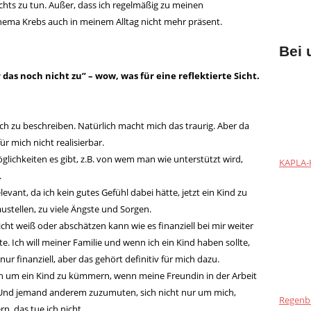
hts zu tun. Außer, dass ich regelmäßig zu meinen
ema Krebs auch in meinem Alltag nicht mehr präsent.
Bei 
das noch nicht zu” – wow, was für eine reflektierte Sicht.
fach zu beschreiben. Natürlich macht mich das traurig. Aber da
ür mich nicht realisierbar.
glichkeiten es gibt, z.B. von wem man wie unterstützt wird,
KAPLA-H
.
vant, da ich kein gutes Gefühl dabei hätte, jetzt ein Kind zu
austellen, zu viele Ängste und Sorgen.
cht weiß oder abschätzen kann wie es finanziell bei mir weiter
te. Ich will meiner Familie und wenn ich ein Kind haben sollte,
ur finanziell, aber das gehört definitiv für mich dazu.
ch um ein Kind zu kümmern, wenn meine Freundin in der Arbeit
ig. Und jemand anderem zuzumuten, sich nicht nur um mich,
Regenb
, das tue ich nicht.