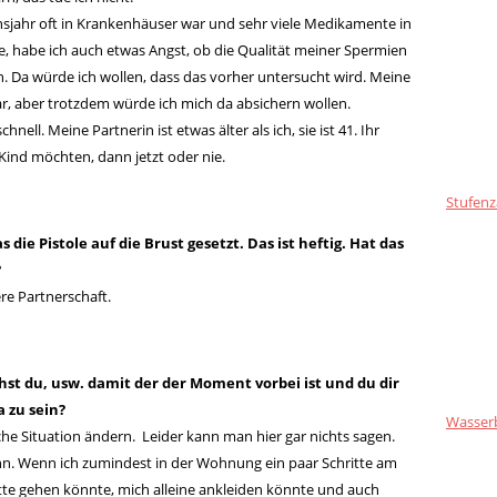
sjahr oft in Krankenhäuser war und sehr viele Medikamente in
habe ich auch etwas Angst, ob die Qualität meiner Spermien
. Da würde ich wollen, dass das vorher untersucht wird. Meine
ar, aber trotzdem würde ich mich da absichern wollen.
nell. Meine Partnerin ist etwas älter als ich, sie ist 41. Ihr
 Kind möchten, dann jetzt oder nie.
Stufenz
ie Pistole auf die Brust gesetzt. Das ist heftig. Hat das
?
re Partnerschaft.
st du, usw. damit der der Moment vorbei ist und du dir
a zu sein?
Wasser
he Situation ändern. Leider kann man hier gar nichts sagen.
nn. Wenn ich zumindest in der Wohnung ein paar Schritte am
lette gehen könnte, mich alleine ankleiden könnte und auch