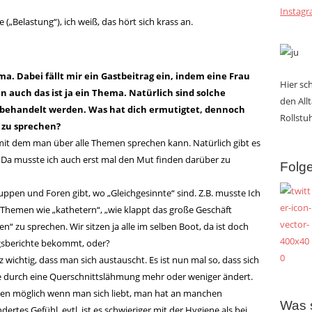
Instag
 („Belastung“), ich weiß, das hört sich krass an.
ma. Dabei fällt mir ein Gastbeitrag ein, indem eine Frau
Hier s
n auch das ist ja ein Thema. Natürlich sind solche
den All
 behandelt werden. Was hat dich ermutigtet, dennoch
Rollstuh
 zu sprechen?
 mit dem man über alle Themen sprechen kann. Natürlich gibt es
 Da musste ich auch erst mal den Mut finden darüber zu
Folge
ruppen und Foren gibt, wo „Gleichgesinnte“ sind. Z.B. musste Ich
 Themen wie „kathetern“, „wie klappt das große Geschäft
 zu sprechen. Wir sitzen ja alle im selben Boot, da ist doch
gsberichte bekommt, oder?
wichtig, dass man sich austauscht. Es ist nun mal so, dass sich
e durch eine Querschnittslähmung mehr oder weniger ändert.
ungen möglich wenn man sich liebt, man hat an manchen
Was 
rtes Gefühl, evtl. ist es schwieriger mit der Hygiene als bei