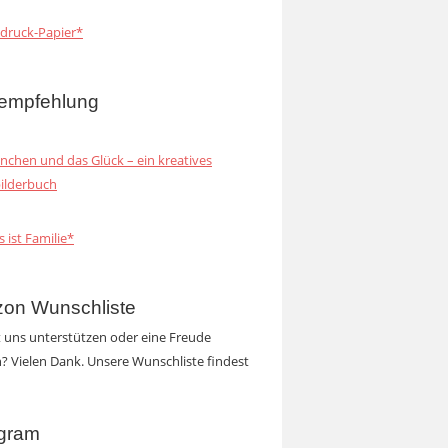
druck-Papier*
empfehlung
inchen und das Glück – ein kreatives
ilderbuch
s ist Familie*
on Wunschliste
t uns unterstützen oder eine Freude
 Vielen Dank. Unsere Wunschliste findest
agram