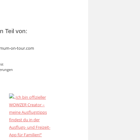
in Teil von:
mum-on-tour.com
mit
erungen