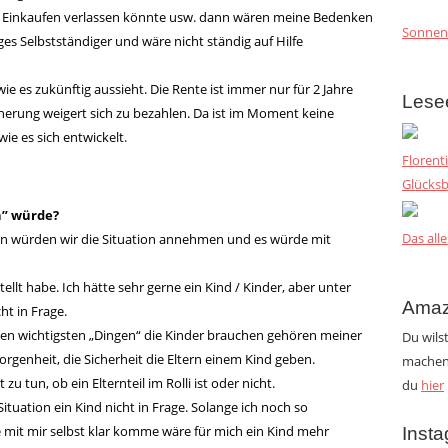
m Einkaufen verlassen könnte usw. dann wären meine Bedenken
Sonnen
es Selbstständiger und wäre nicht ständig auf Hilfe
wie es zukünftig aussieht. Die Rente ist immer nur für 2 Jahre
Lese
cherung weigert sich zu bezahlen. Da ist im Moment keine
e es sich entwickelt.
Florent
Glücksb
n” würde?
Das alle
nn würden wir die Situation annehmen und es würde mit
tellt habe. Ich hätte sehr gerne ein Kind / Kinder, aber unter
Amaz
t in Frage.
den wichtigsten „Dingen“ die Kinder brauchen gehören meiner
Du wils
orgenheit, die Sicherheit die Eltern einem Kind geben.
machen?
zu tun, ob ein Elternteil im Rolli ist oder nicht.
du
hier
tuation ein Kind nicht in Frage. Solange ich noch so
e mit mir selbst klar komme wäre für mich ein Kind mehr
Inst