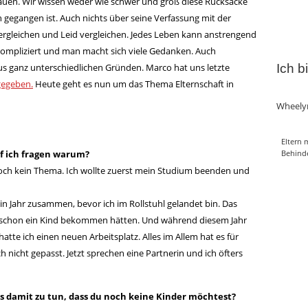
hauen. Wir wissen weder wie schwer und groß diese Rücksäcke
 gegangen ist. Auch nichts über seine Verfassung mit der
vergleichen und Leid vergleichen. Jedes Leben kann anstrengend
kompliziert und man macht sich viele Gedanken. Auch
 ganz unterschiedlichen Gründen. Marco hat uns letzte
Ich b
gegeben.
Heute geht es nun um das Thema Elternschaft in
Wheely
Eltern 
rf ich fragen warum?
Behind
och kein Thema. Ich wollte zuerst mein Studium beenden und
ein Jahr zusammen, bevor ich im Rollstuhl gelandet bin. Das
a schon ein Kind bekommen hätten. Und während diesem Jahr
tte ich einen neuen Arbeitsplatz. Alles im Allem hat es für
nicht gepasst. Jetzt sprechen eine Partnerin und ich öfters
 damit zu tun, dass du noch keine Kinder möchtest?