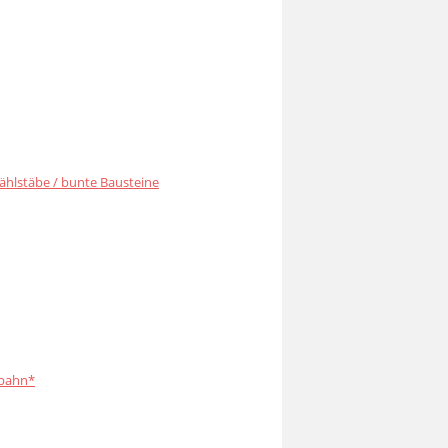
ählstäbe / bunte Bausteine
bahn*