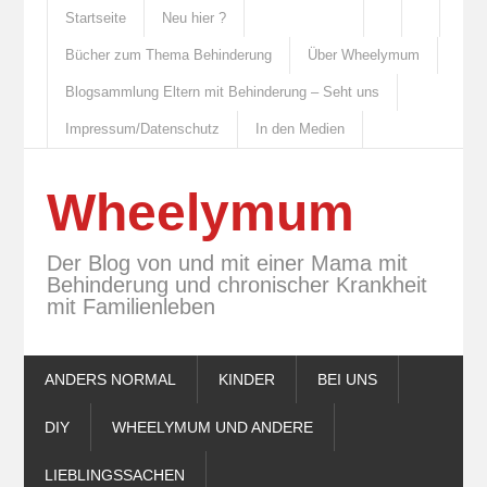
Startseite
Neu hier ?
Bücher zum Thema Behinderung
Über Wheelymum
Blogsammlung Eltern mit Behinderung – Seht uns
Impressum/Datenschutz
In den Medien
Wheelymum
Der Blog von und mit einer Mama mit
Behinderung und chronischer Krankheit
mit Familienleben
ANDERS NORMAL
KINDER
BEI UNS
DIY
WHEELYMUM UND ANDERE
LIEBLINGSSACHEN