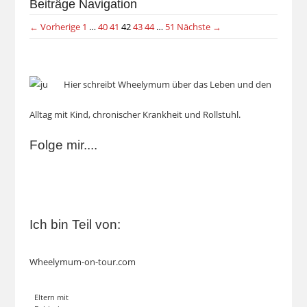
Beiträge Navigation
← Vorherige
1
…
40
41
42
43
44
…
51
Nächste →
Hier schreibt Wheelymum über das Leben und den
Alltag mit Kind, chronischer Krankheit und Rollstuhl.
Folge mir....
Ich bin Teil von:
Wheelymum-on-tour.com
Eltern mit