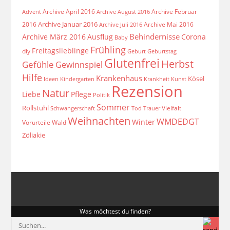
Archive April 2016
Archive Februar
Archive August 2016
Advent
Archive Januar 2016
2016
Archive Mai 2016
Archive Juli 2016
Behindernisse
Archive März 2016
Ausflug
Corona
Baby
Frühling
Freitagslieblinge
diy
Geburt
Geburtstag
Glutenfrei
Herbst
Gefühle
Gewinnspiel
Hilfe
Krankenhaus
Kösel
Ideen
Krankheit
Kindergarten
Kunst
Rezension
Natur
Liebe
Pflege
Politik
Sommer
Rollstuhl
Vielfalt
Schwangerschaft
Tod
Trauer
Weihnachten
WMDEDGT
Winter
Vorurteile
Wald
Zöliakie
Was möchtest du finden?