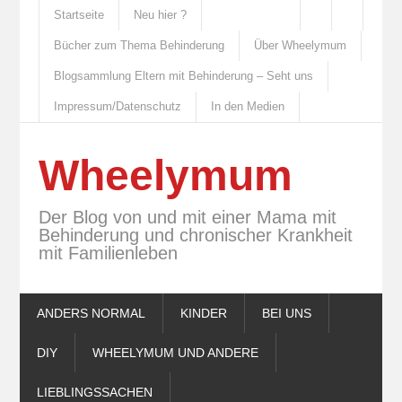
Startseite
Neu hier ?
Bücher zum Thema Behinderung
Über Wheelymum
Blogsammlung Eltern mit Behinderung – Seht uns
Impressum/Datenschutz
In den Medien
Wheelymum
Der Blog von und mit einer Mama mit
Behinderung und chronischer Krankheit
mit Familienleben
ANDERS NORMAL
KINDER
BEI UNS
DIY
WHEELYMUM UND ANDERE
LIEBLINGSSACHEN