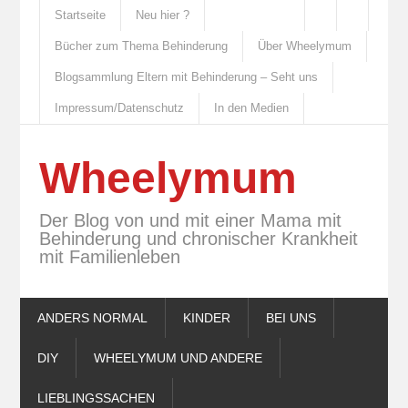
Startseite
Neu hier ?
Bücher zum Thema Behinderung
Über Wheelymum
Blogsammlung Eltern mit Behinderung – Seht uns
Impressum/Datenschutz
In den Medien
Wheelymum
Der Blog von und mit einer Mama mit
Behinderung und chronischer Krankheit
mit Familienleben
ANDERS NORMAL
KINDER
BEI UNS
DIY
WHEELYMUM UND ANDERE
LIEBLINGSSACHEN