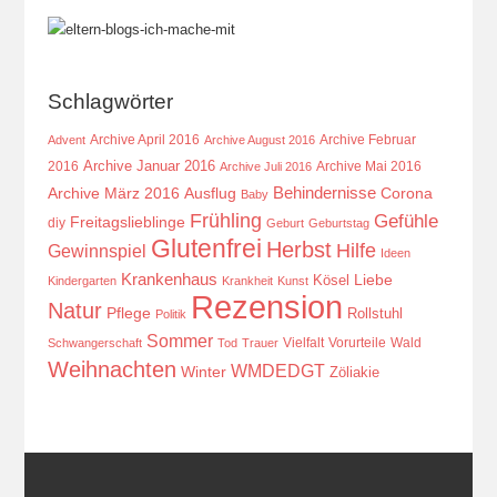
Schlagwörter
Archive April 2016
Archive Februar
Advent
Archive August 2016
Archive Januar 2016
2016
Archive Mai 2016
Archive Juli 2016
Behindernisse
Ausflug
Corona
Archive März 2016
Baby
Frühling
Gefühle
Freitagslieblinge
diy
Geburt
Geburtstag
Glutenfrei
Herbst
Hilfe
Gewinnspiel
Ideen
Krankenhaus
Kösel
Liebe
Kindergarten
Krankheit
Kunst
Rezension
Natur
Pflege
Rollstuhl
Politik
Sommer
Vielfalt
Vorurteile
Wald
Schwangerschaft
Tod
Trauer
Weihnachten
WMDEDGT
Winter
Zöliakie