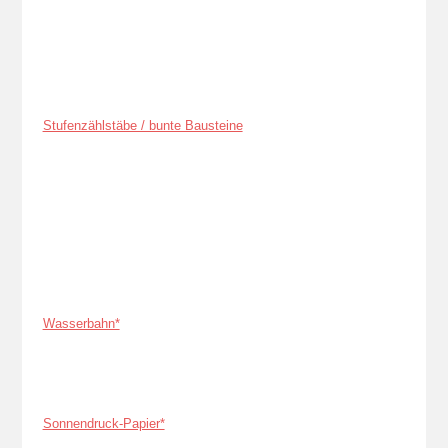
Stufenzählstäbe / bunte Bausteine
Wasserbahn*
Sonnendruck-Papier*