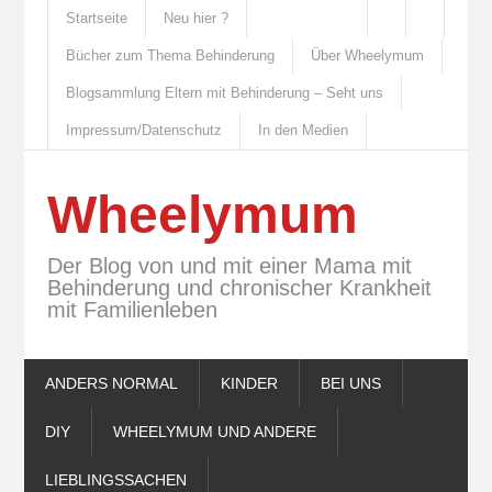
Startseite
Neu hier ?
Bücher zum Thema Behinderung
Über Wheelymum
Blogsammlung Eltern mit Behinderung – Seht uns
Impressum/Datenschutz
In den Medien
Wheelymum
Der Blog von und mit einer Mama mit
Behinderung und chronischer Krankheit
mit Familienleben
ANDERS NORMAL
KINDER
BEI UNS
DIY
WHEELYMUM UND ANDERE
LIEBLINGSSACHEN