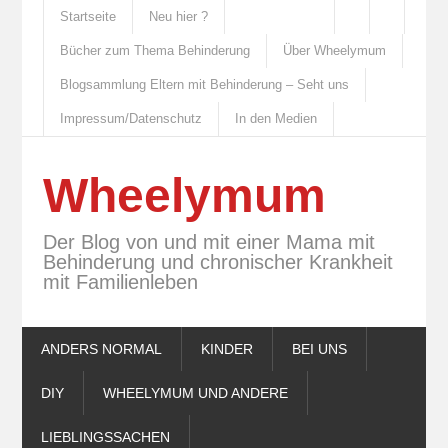
Startseite
Neu hier ?
Bücher zum Thema Behinderung
Über Wheelymum
Blogsammlung Eltern mit Behinderung – Seht uns
Impressum/Datenschutz
In den Medien
Wheelymum
Der Blog von und mit einer Mama mit
Behinderung und chronischer Krankheit
mit Familienleben
ANDERS NORMAL
KINDER
BEI UNS
DIY
WHEELYMUM UND ANDERE
LIEBLINGSSACHEN