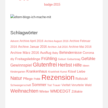
Schlagwörter
Archive April 2016
Archive Februar
Advent
Archive August 2016
Archive Januar 2016
2016
Archive Mai 2016
Archive Juli 2016
Behindernisse
Ausflug
Corona
Archive März 2016
Baby
Frühling
Gefühle
Freitagslieblinge
diy
Geburt
Geburtstag
Glutenfrei
Herbst
Hilfe
Gewinnspiel
Ideen
Krankenhaus
Kösel
Liebe
Kindergarten
Krankheit
Kunst
Rezension
Natur
Pflege
Rollstuhl
Politik
Sommer
Vielfalt
Vorurteile
Wald
Schwangerschaft
Tod
Trauer
Weihnachten
WMDEDGT
Winter
Zöliakie