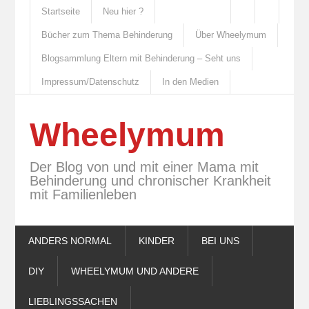
Startseite
Neu hier ?
Bücher zum Thema Behinderung
Über Wheelymum
Blogsammlung Eltern mit Behinderung – Seht uns
Impressum/Datenschutz
In den Medien
Wheelymum
Der Blog von und mit einer Mama mit
Behinderung und chronischer Krankheit
mit Familienleben
ANDERS NORMAL
KINDER
BEI UNS
DIY
WHEELYMUM UND ANDERE
LIEBLINGSSACHEN