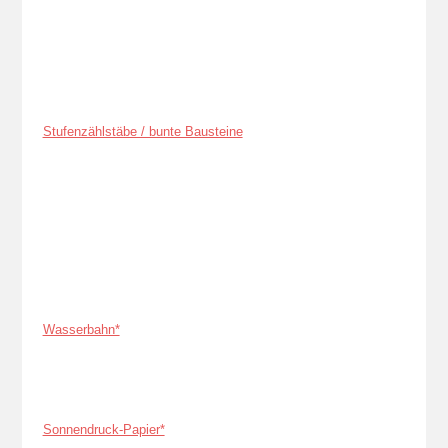
Stufenzählstäbe / bunte Bausteine
Wasserbahn*
Sonnendruck-Papier*