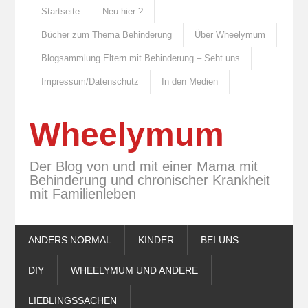
Startseite
Neu hier ?
Bücher zum Thema Behinderung
Über Wheelymum
Blogsammlung Eltern mit Behinderung – Seht uns
Impressum/Datenschutz
In den Medien
Wheelymum
Der Blog von und mit einer Mama mit
Behinderung und chronischer Krankheit
mit Familienleben
ANDERS NORMAL
KINDER
BEI UNS
DIY
WHEELYMUM UND ANDERE
LIEBLINGSSACHEN