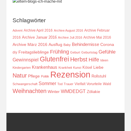
Schlagwörter
Archive April 2016
Archive Februar
Advent
Archive August 2016
Archive Januar 2016
2016
Archive Mai 2016
Archive Juli 2016
Behindernisse
Ausflug
Corona
Archive März 2016
Baby
Frühling
Gefühle
Freitagslieblinge
diy
Geburt
Geburtstag
Glutenfrei
Herbst
Hilfe
Gewinnspiel
Ideen
Krankenhaus
Kösel
Liebe
Kindergarten
Krankheit
Kunst
Rezension
Natur
Pflege
Rollstuhl
Politik
Sommer
Vielfalt
Vorurteile
Wald
Schwangerschaft
Tod
Trauer
Weihnachten
WMDEDGT
Winter
Zöliakie