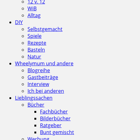
12 v. 12
WiB
Alltag
DIY
Selbstgemacht
Spiele
Rezepte
Basteln
Natur
Wheelymum und andere
Blogreihe
Gastbeiträge
Interview
Ich bei anderen
Lieblingssachen
Bücher
Fachbücher
Bilderbücher
Ratgeber
Bunt gemischt
Werbung