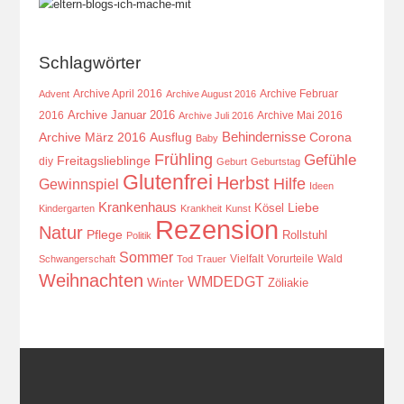
Schlagwörter
Archive April 2016
Archive Februar
Advent
Archive August 2016
Archive Januar 2016
2016
Archive Mai 2016
Archive Juli 2016
Behindernisse
Ausflug
Corona
Archive März 2016
Baby
Frühling
Gefühle
Freitagslieblinge
diy
Geburt
Geburtstag
Glutenfrei
Herbst
Hilfe
Gewinnspiel
Ideen
Krankenhaus
Kösel
Liebe
Kindergarten
Krankheit
Kunst
Rezension
Natur
Pflege
Rollstuhl
Politik
Sommer
Vielfalt
Vorurteile
Wald
Schwangerschaft
Tod
Trauer
Weihnachten
WMDEDGT
Winter
Zöliakie