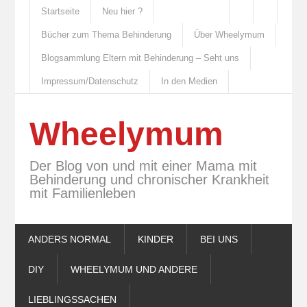
Startseite
Neu hier ?
Bücher zum Thema Behinderung
Über Wheelymum
Blogsammlung Eltern mit Behinderung – Seht uns
Impressum/Datenschutz
In den Medien
Wheelymum
Der Blog von und mit einer Mama mit
Behinderung und chronischer Krankheit
mit Familienleben
ANDERS NORMAL
KINDER
BEI UNS
DIY
WHEELYMUM UND ANDERE
LIEBLINGSSACHEN