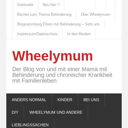
Startseite
Neu hier ?
Bücher zum Thema Behinderung
Über Wheelymum
Blogsammlung Eltern mit Behinderung – Seht uns
Impressum/Datenschutz
In den Medien
Wheelymum
Der Blog von und mit einer Mama mit
Behinderung und chronischer Krankheit
mit Familienleben
ANDERS NORMAL
KINDER
BEI UNS
DIY
WHEELYMUM UND ANDERE
LIEBLINGSSACHEN