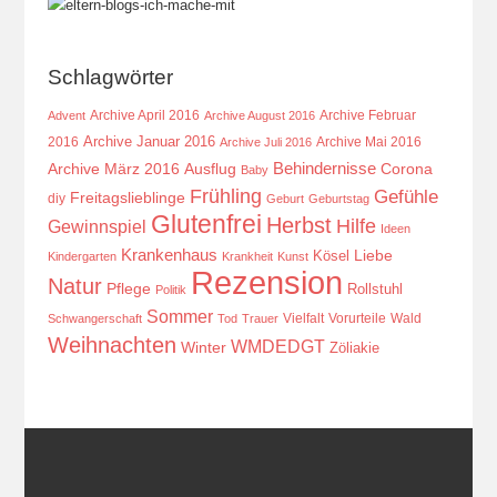
Schlagwörter
Archive April 2016
Archive Februar
Advent
Archive August 2016
Archive Januar 2016
2016
Archive Mai 2016
Archive Juli 2016
Behindernisse
Ausflug
Corona
Archive März 2016
Baby
Frühling
Gefühle
Freitagslieblinge
diy
Geburt
Geburtstag
Glutenfrei
Herbst
Hilfe
Gewinnspiel
Ideen
Krankenhaus
Kösel
Liebe
Kindergarten
Krankheit
Kunst
Rezension
Natur
Pflege
Rollstuhl
Politik
Sommer
Vielfalt
Vorurteile
Wald
Schwangerschaft
Tod
Trauer
Weihnachten
WMDEDGT
Winter
Zöliakie