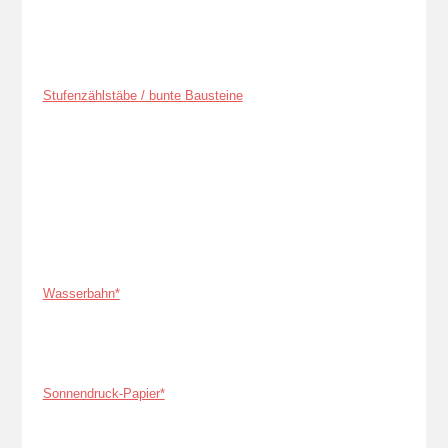
Stufenzählstäbe / bunte Bausteine
Wasserbahn*
Sonnendruck-Papier*