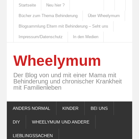
Startseite
Neu hier ?
Bücher zum Thema Behinderung
Über Wheelymum
Blogsammlung Eltern mit Behinderung – Seht uns
Impressum/Datenschutz
In den Medien
Wheelymum
Der Blog von und mit einer Mama mit
Behinderung und chronischer Krankheit
mit Familienleben
ANDERS NORMAL
KINDER
BEI UNS
DIY
WHEELYMUM UND ANDERE
LIEBLINGSSACHEN