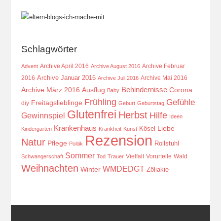
Schlagwörter
Archive April 2016
Archive Februar
Advent
Archive August 2016
Archive Januar 2016
2016
Archive Mai 2016
Archive Juli 2016
Behindernisse
Ausflug
Corona
Archive März 2016
Baby
Frühling
Gefühle
Freitagslieblinge
diy
Geburt
Geburtstag
Glutenfrei
Herbst
Hilfe
Gewinnspiel
Ideen
Krankenhaus
Kösel
Liebe
Kindergarten
Krankheit
Kunst
Rezension
Natur
Pflege
Rollstuhl
Politik
Sommer
Vielfalt
Vorurteile
Wald
Schwangerschaft
Tod
Trauer
Weihnachten
WMDEDGT
Winter
Zöliakie