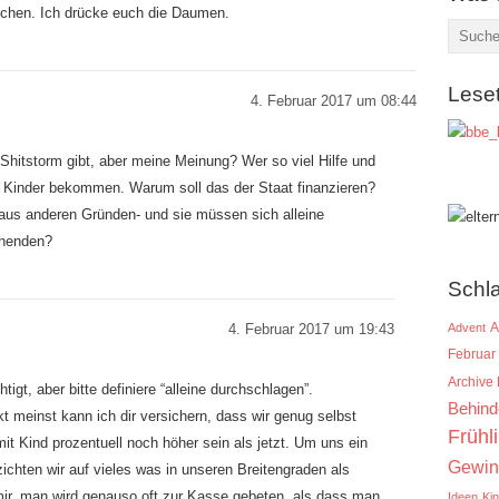
schen. Ich drücke euch die Daumen.
Lese
4. Februar 2017 um 08:44
n Shitstorm gibt, aber meine Meinung? Wer so viel Hilfe und
ine Kinder bekommen. Warum soll das der Staat finanzieren?
us anderen Gründen- und sie müssen sich alleine
ehenden?
Schl
A
4. Februar 2017 um 19:43
Advent
Februar
Archive
htigt, aber bitte definiere “alleine durchschlagen”.
Behind
kt meinst kann ich dir versichern, dass wir genug selbst
Frühl
mit Kind prozentuell noch höher sein als jetzt. Um uns ein
Gewin
ichten wir auf vieles was in unseren Breitengraden als
mir, man wird genauso oft zur Kasse gebeten, als dass man
Ideen
Ki