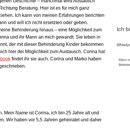
igenen Geschichte – manchmal wird Austausch
ichtung Beratung. Hier ist es für mich ganz
ziehen. Ich kann von meinen Erfahrungen berichten
nn und will ich nicht ersetzten oder geben.
Ich b
eine Behinderung hinaus – eine Möglichkeit zum
rina und ihr Mann an mich gewandt. Sie leben in
annt, der mit dieser Behinderung Kinder bekommen
Wheely
t sich hier dei Möglichkeit zum Austausch. Corina hat
ebook
findet ihr sie auch. Corina und Marko haben
Eltern m
Behind
 geschrieben.
n. Mein Name ist Corina, ich bin 25 Jahre alt und
. Wir haben vor 5,5 Jahren geheiratet und daher