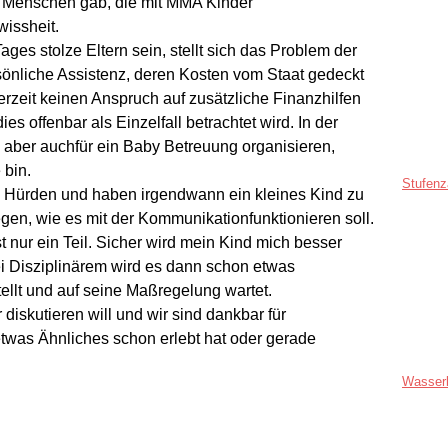
 Menschen gab, die mit MMA Kinder
wissheit.
Tages stolze Eltern sein, stellt sich das Problem der
rsönliche Assistenz, deren Kosten vom Staat gedeckt
derzeit keinen Anspruch auf zusätzliche Finanzhilfen
es offenbar als Einzelfall betrachtet wird. In der
aber auchfür ein Baby Betreuung organisieren,
 bin.
Stufenz
 Hürden und haben irgendwann ein kleines Kind zu
en, wie es mit der Kommunikationfunktionieren soll.
t nur ein Teil. Sicher wird mein Kind mich besser
ei Disziplinärem wird es dann schon etwas
tellt und auf seine Maßregelung wartet.
 diskutieren will und wir sind dankbar für
twas Ähnliches schon erlebt hat oder gerade
Wasser