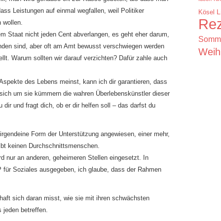
ass Leistungen auf einmal wegfallen, weil Politiker
Kösel
L
Rez
 wollen.
em Staat nicht jeden Cent abverlangen, es geht eher darum,
Somm
anden sind, aber oft am Amt bewusst verschwiegen werden
Weih
ellt. Warum sollten wir darauf verzichten? Dafür zahle auch
e Aspekte des Lebens meinst, kann ich dir garantieren, dass
sich um sie kümmern die wahren Überlebenskünstler dieser
ir und fragt dich, ob er dir helfen soll – das darfst du
 irgendeine Form der Unterstützung angewiesen, einer mehr,
gibt keinen Durchschnittsmenschen.
ird nur an anderen, geheimeren Stellen eingesetzt. In
IP für Soziales ausgegeben, ich glaube, dass der Rahmen
haft sich daran misst, wie sie mit ihren schwächsten
 jeden betreffen.