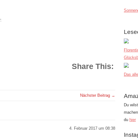
Sonnend
:
Lese
Florent
Glücksb
Share This:
Das alle
Amaz
Nächster Beitrag →
Du wils
machen?
du
hier
4. Februar 2017 um 08:38
Inst