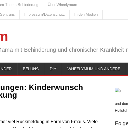
um Thema Behinderung
Über Wheelymum
 Seht uns
Impressum/Datenschutz
In den Medien
m
Mama mit Behinderung und chronischer Krankheit m
INDER
BEI UNS
DIY
WHEELYMUM UND ANDERE
erungen: Kinderwunsch
nkung
und den
Rollstuh
mmer viel Rückmeldung in Form von Emails. Viele
Folge 