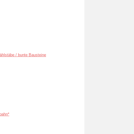
ählstäbe / bunte Bausteine
bahn*