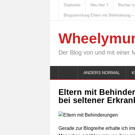
Startseite
Neu hier ?
Bücher z
Blogsammlung Eltern mit Behinderung –
Wheelymu
Der Blog von und mit einer 
ANDERS NORMAL
K
Eltern mit Behind
bei seltener Erkra
Gerade zur Blogreihe erhalte ich i