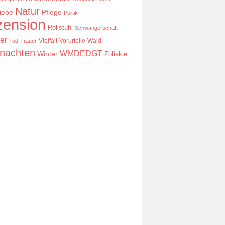
Natur
iebe
Pflege
Politik
ension
Rollstuhl
Schwangerschaft
er
Vielfalt
Vorurteile
Wald
Tod
Trauer
nachten
WMDEDGT
Winter
Zöliakie