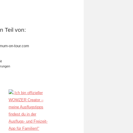
in Teil von:
mum-on-tour.com
it
erungen