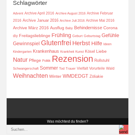
Schlagwörter
Archive April 2016
Archive Februar
Advent
Archive August 2016
Archive Januar 2016
2016
Archive Mai 2016
Archive Juli 2016
Behindernisse
Ausflug
Corona
Archive März 2016
Baby
Frühling
Gefühle
Freitagslieblinge
diy
Geburt
Geburtstag
Glutenfrei
Herbst
Hilfe
Gewinnspiel
Ideen
Krankenhaus
Kösel
Liebe
Kindergarten
Krankheit
Kunst
Rezension
Natur
Pflege
Rollstuhl
Politik
Sommer
Vielfalt
Vorurteile
Wald
Schwangerschaft
Tod
Trauer
Weihnachten
WMDEDGT
Winter
Zöliakie
Was möchtest du finden?