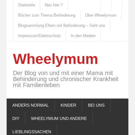
Startseite
Neu hier ?
Bücher zum Thema Behinderung
Über Wheelymum
Blogsammlung Eltern mit Behinderung – Seht uns
Impressum/Datenschutz
In den Medien
Wheelymum
Der Blog von und mit einer Mama mit
Behinderung und chronischer Krankheit
mit Familienleben
ANDERS NORMAL
KINDER
BEI UNS
DIY
WHEELYMUM UND ANDERE
LIEBLINGSSACHEN