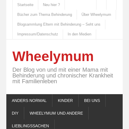
Startseite
Neu hier ?
Bücher zum Thema Behinderung
Über Wheelymum
Blogsammlung Eltern mit Behinderung – Seht uns
Impressum/Datenschutz
In den Medien
Wheelymum
Der Blog von und mit einer Mama mit
Behinderung und chronischer Krankheit
mit Familienleben
ANDERS NORMAL
KINDER
BEI UNS
DIY
WHEELYMUM UND ANDERE
LIEBLINGSSACHEN