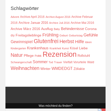
Schlagwörter
Archive April 2016
Archive Februar
Advent
Archive August 2016
Archive Januar 2016
2016
Archive Mai 2016
Archive Juli 2016
Behindernisse
Ausflug
Corona
Archive März 2016
Baby
Frühling
Gefühle
Freitagslieblinge
diy
Geburt
Geburtstag
Glutenfrei
Herbst
Hilfe
Gewinnspiel
Ideen
Krankenhaus
Kösel
Liebe
Kindergarten
Krankheit
Kunst
Rezension
Natur
Pflege
Rollstuhl
Politik
Sommer
Vielfalt
Vorurteile
Wald
Schwangerschaft
Tod
Trauer
Weihnachten
WMDEDGT
Winter
Zöliakie
Was möchtest du finden?