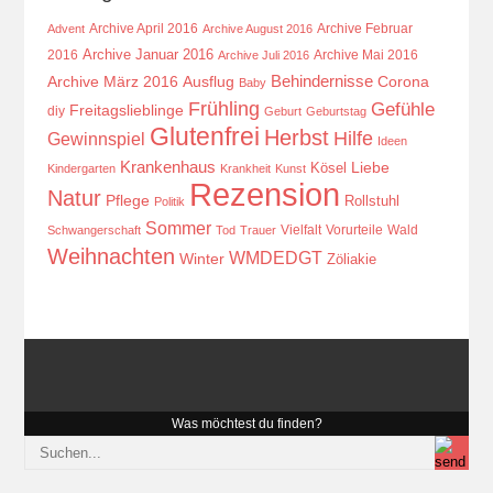
Archive April 2016
Archive Februar
Advent
Archive August 2016
Archive Januar 2016
2016
Archive Mai 2016
Archive Juli 2016
Behindernisse
Ausflug
Corona
Archive März 2016
Baby
Frühling
Gefühle
Freitagslieblinge
diy
Geburt
Geburtstag
Glutenfrei
Herbst
Hilfe
Gewinnspiel
Ideen
Krankenhaus
Kösel
Liebe
Kindergarten
Krankheit
Kunst
Rezension
Natur
Pflege
Rollstuhl
Politik
Sommer
Vielfalt
Vorurteile
Wald
Schwangerschaft
Tod
Trauer
Weihnachten
WMDEDGT
Winter
Zöliakie
Was möchtest du finden?