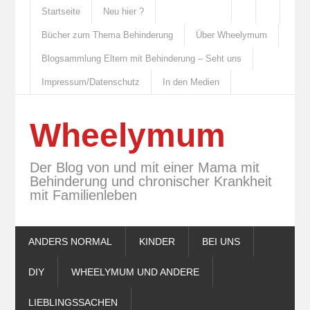
Startseite
Neu hier ?
Bücher zum Thema Behinderung
Über Wheelymum
Blogsammlung Eltern mit Behinderung – Seht uns
Impressum/Datenschutz
In den Medien
Wheelymum
Der Blog von und mit einer Mama mit
Behinderung und chronischer Krankheit
mit Familienleben
ANDERS NORMAL
KINDER
BEI UNS
DIY
WHEELYMUM UND ANDERE
LIEBLINGSSACHEN