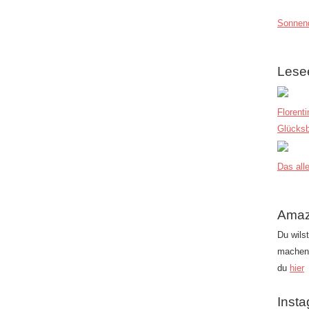
Sonnend
Lese
Florent
Glücksb
Das alle
Amaz
Du wils
machen?
du
hier
Inst