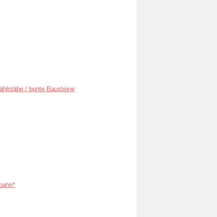
ählstäbe / bunte Bausteine
bahn*