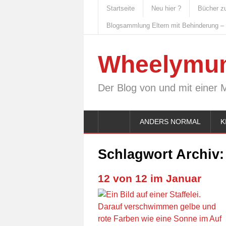
Startseite
Neu hier ?
Bücher z
Blogsammlung Eltern mit Behinderung –
Wheelymu
Der Blog von und mit einer 
ANDERS NORMAL
K
Schlagwort Archiv
12 von 12 im Januar