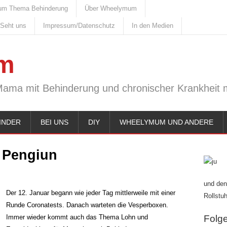
um Thema Behinderung
Über Wheelymum
 Seht uns
Impressum/Datenschutz
In den Medien
m
Mama mit Behinderung und chronischer Krankheit m
INDER
BEI UNS
DIY
WHEELYMUM UND ANDERE
:
Pengiun
und den
Der 12. Januar begann wie jeder Tag mittlerweile mit einer
Rollstuh
Runde Coronatests. Danach warteten die Vesperboxen.
Immer wieder kommt auch das Thema Lohn und
Folge 