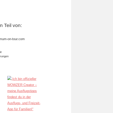
in Teil von:
mum-on-tour.com
it
erungen