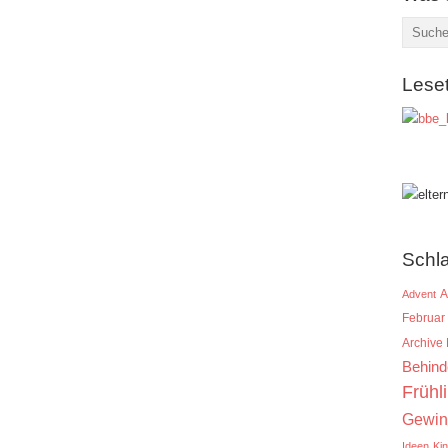
Lese
Schl
A
Advent
Februar
Archive
Behind
Frühl
Gewin
Ideen
Ki