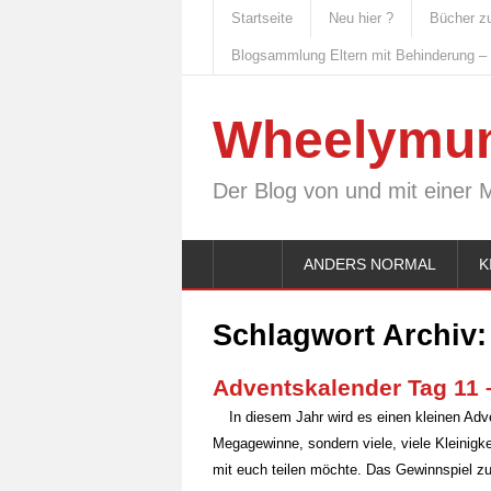
Startseite
Neu hier ?
Bücher z
Blogsammlung Eltern mit Behinderung –
Wheelymu
Der Blog von und mit einer 
ANDERS NORMAL
K
Schlagwort Archiv
Adventskalender Tag 11 
In diesem Jahr wird es einen kleinen A
Megagewinne, sondern viele, viele Kleinigk
mit euch teilen möchte. Das Gewinnspiel