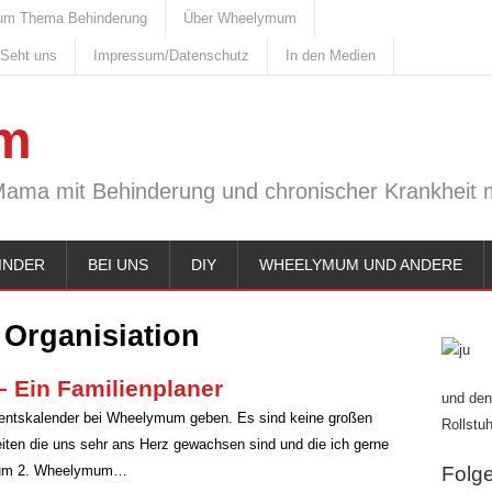
um Thema Behinderung
Über Wheelymum
 Seht uns
Impressum/Datenschutz
In den Medien
m
Mama mit Behinderung und chronischer Krankheit m
INDER
BEI UNS
DIY
WHEELYMUM UND ANDERE
:
Organisiation
– Ein Familienplaner
und den
dventskalender bei Wheelymum geben. Es sind keine großen
Rollstuh
eiten die uns sehr ans Herz gewachsen sind und die ich gerne
 zum 2. Wheelymum…
Folge 