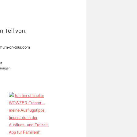
in Teil von:
mum-on-tour.com
it
erungen