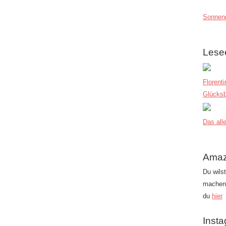
Sonnend
Lese
Florent
Glücksb
Das alle
Amaz
Du wils
machen?
du
hier
Inst