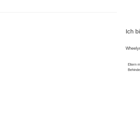
Ich b
Wheely
Eltern m
Behind