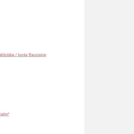
ählstäbe / bunte Bausteine
bahn*