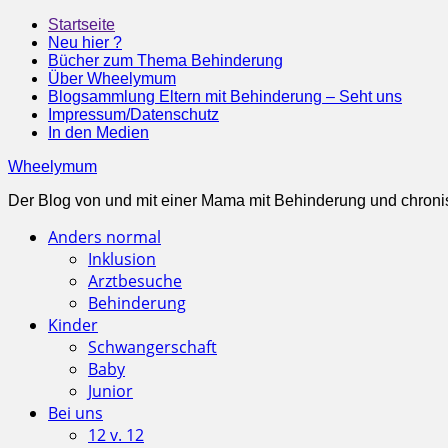
Startseite
Neu hier ?
Bücher zum Thema Behinderung
Über Wheelymum
Blogsammlung Eltern mit Behinderung – Seht uns
Impressum/Datenschutz
In den Medien
Wheelymum
Der Blog von und mit einer Mama mit Behinderung und chroni
Anders normal
Inklusion
Arztbesuche
Behinderung
Kinder
Schwangerschaft
Baby
Junior
Bei uns
12 v. 12