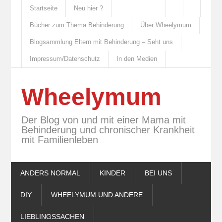
Startseite
Neu hier ?
Bücher zum Thema Behinderung
Über Wheelymum
Blogsammlung Eltern mit Behinderung – Seht uns
Impressum/Datenschutz
In den Medien
Wheelymum
Der Blog von und mit einer Mama mit
Behinderung und chronischer Krankheit
mit Familienleben
ANDERS NORMAL
KINDER
BEI UNS
DIY
WHEELYMUM UND ANDERE
LIEBLINGSSACHEN