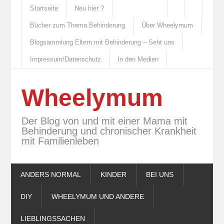
Startseite
Neu hier ?
Bücher zum Thema Behinderung
Über Wheelymum
Blogsammlung Eltern mit Behinderung – Seht uns
Impressum/Datenschutz
In den Medien
Wheelymum
Der Blog von und mit einer Mama mit
Behinderung und chronischer Krankheit
mit Familienleben
ANDERS NORMAL
KINDER
BEI UNS
DIY
WHEELYMUM UND ANDERE
LIEBLINGSSACHEN