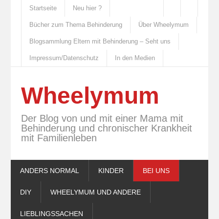
Startseite
Neu hier ?
Bücher zum Thema Behinderung
Über Wheelymum
Blogsammlung Eltern mit Behinderung – Seht uns
Impressum/Datenschutz
In den Medien
Wheelymum
Der Blog von und mit einer Mama mit
Behinderung und chronischer Krankheit
mit Familienleben
ANDERS NORMAL
KINDER
BEI UNS
DIY
WHEELYMUM UND ANDERE
LIEBLINGSSACHEN