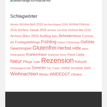
Schlagwörter
Archive April 2016
Archive Februar
Advent
Archive August 2016
Archive Januar 2016
2016
Archive Mai 2016
Archive Juli 2016
Behindernisse
Ausflug
Corona
Archive März 2016
Baby
Frühling
Gefühle
Freitagslieblinge
diy
Geburt
Geburtstag
Glutenfrei
Herbst
Hilfe
Gewinnspiel
Ideen
Krankenhaus
Kösel
Liebe
Kindergarten
Krankheit
Kunst
Rezension
Natur
Pflege
Rollstuhl
Politik
Sommer
Vielfalt
Vorurteile
Wald
Schwangerschaft
Tod
Trauer
Weihnachten
WMDEDGT
Winter
Zöliakie