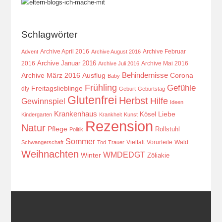
Schlagwörter
Archive April 2016
Archive Februar
Advent
Archive August 2016
Archive Januar 2016
2016
Archive Mai 2016
Archive Juli 2016
Behindernisse
Ausflug
Corona
Archive März 2016
Baby
Frühling
Gefühle
Freitagslieblinge
diy
Geburt
Geburtstag
Glutenfrei
Herbst
Hilfe
Gewinnspiel
Ideen
Krankenhaus
Kösel
Liebe
Kindergarten
Krankheit
Kunst
Rezension
Natur
Pflege
Rollstuhl
Politik
Sommer
Vielfalt
Vorurteile
Wald
Schwangerschaft
Tod
Trauer
Weihnachten
WMDEDGT
Winter
Zöliakie