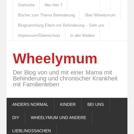
Startseite
Neu hier ?
Bücher zum Thema Behinderung
Über Wheelymum
Blogsammlung Eltern mit Behinderung – Seht uns
Impressum/Datenschutz
In den Medien
Wheelymum
Der Blog von und mit einer Mama mit
Behinderung und chronischer Krankheit
mit Familienleben
ANDERS NORMAL
KINDER
BEI UNS
DIY
WHEELYMUM UND ANDERE
LIEBLINGSSACHEN