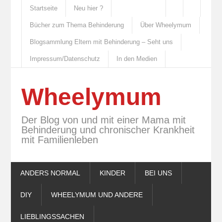
Startseite
Neu hier ?
Bücher zum Thema Behinderung
Über Wheelymum
Blogsammlung Eltern mit Behinderung – Seht uns
Impressum/Datenschutz
In den Medien
Wheelymum
Der Blog von und mit einer Mama mit
Behinderung und chronischer Krankheit
mit Familienleben
ANDERS NORMAL
KINDER
BEI UNS
DIY
WHEELYMUM UND ANDERE
LIEBLINGSSACHEN