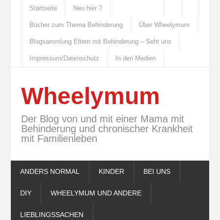
Startseite
Neu hier ?
Bücher zum Thema Behinderung
Über Wheelymum
Blogsammlung Eltern mit Behinderung – Seht uns
Impressum/Datenschutz
In den Medien
Wheelymum
Der Blog von und mit einer Mama mit
Behinderung und chronischer Krankheit
mit Familienleben
ANDERS NORMAL
KINDER
BEI UNS
DIY
WHEELYMUM UND ANDERE
LIEBLINGSSACHEN