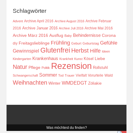
Schlagwörter
Archive April 2016
Archive Februar
Advent
Archive August 2016
Archive Januar 2016
2016
Archive Mai 2016
Archive Juli 2016
Behindernisse
Ausflug
Corona
Archive März 2016
Baby
Frühling
Gefühle
Freitagslieblinge
diy
Geburt
Geburtstag
Glutenfrei
Herbst
Hilfe
Gewinnspiel
Ideen
Krankenhaus
Kösel
Liebe
Kindergarten
Krankheit
Kunst
Rezension
Natur
Pflege
Rollstuhl
Politik
Sommer
Vielfalt
Vorurteile
Wald
Schwangerschaft
Tod
Trauer
Weihnachten
WMDEDGT
Winter
Zöliakie
Was möchtest du finden?