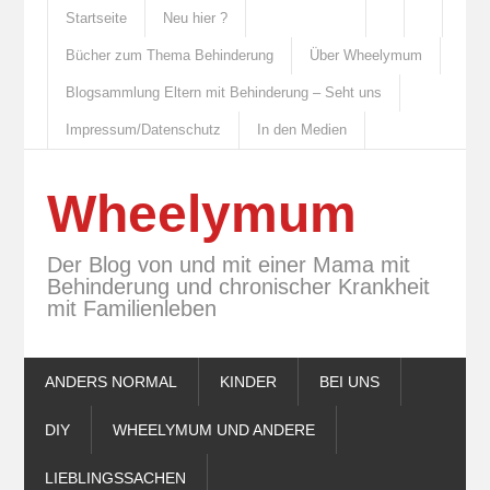
Startseite
Neu hier ?
Bücher zum Thema Behinderung
Über Wheelymum
Blogsammlung Eltern mit Behinderung – Seht uns
Impressum/Datenschutz
In den Medien
Wheelymum
Der Blog von und mit einer Mama mit
Behinderung und chronischer Krankheit
mit Familienleben
ANDERS NORMAL
KINDER
BEI UNS
DIY
WHEELYMUM UND ANDERE
LIEBLINGSSACHEN