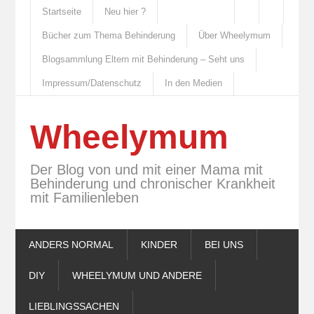
Startseite
Neu hier ?
Bücher zum Thema Behinderung
Über Wheelymum
Blogsammlung Eltern mit Behinderung – Seht uns
Impressum/Datenschutz
In den Medien
Wheelymum
Der Blog von und mit einer Mama mit
Behinderung und chronischer Krankheit
mit Familienleben
ANDERS NORMAL
KINDER
BEI UNS
DIY
WHEELYMUM UND ANDERE
LIEBLINGSSACHEN