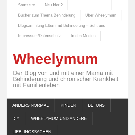
Startseite
Neu hier ?
Bücher zum Thema Behinderung
Über Wheelymum
Blogsammlung Eltern mit Behinderung – Seht uns
Impressum/Datenschutz
In den Medien
Wheelymum
Der Blog von und mit einer Mama mit
Behinderung und chronischer Krankheit
mit Familienleben
ANDERS NORMAL
KINDER
BEI UNS
DIY
WHEELYMUM UND ANDERE
LIEBLINGSSACHEN