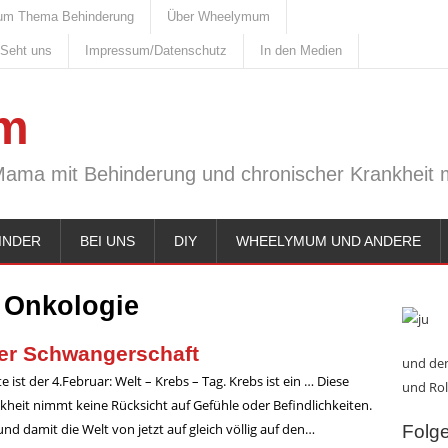
um Thema Behinderung
Über Wheelymum
 Seht uns
Impressum/Datenschutz
In den Medien
m
Mama mit Behinderung und chronischer Krankheit m
INDER
BEI UNS
DIY
WHEELYMUM UND ANDERE
:
Onkologie
der Schwangerschaft
und den
e ist der 4.Februar: Welt – Krebs – Tag. Krebs ist ein … Diese
und Rol
kheit nimmt keine Rücksicht auf Gefühle oder Befindlichkeiten.
nd damit die Welt von jetzt auf gleich völlig auf den…
Folge 