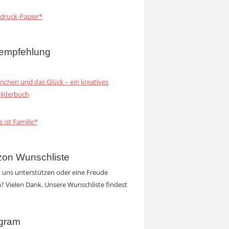
druck-Papier*
empfehlung
inchen und das Glück – ein kreatives
ilderbuch
s ist Familie*
on Wunschliste
t uns unterstützen oder eine Freude
 Vielen Dank. Unsere Wunschliste findest
agram