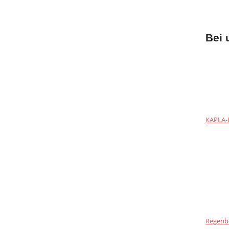
Bei 
KAPLA-H
Regenb