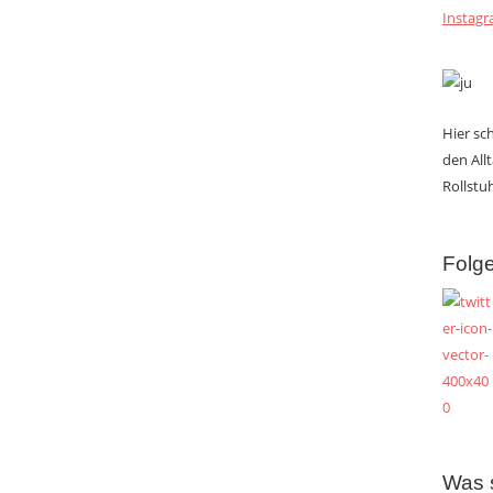
Instag
Hier s
den All
Rollstuh
Folge
Was 