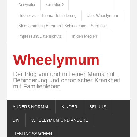
Startseite
Neu hier ?
Bücher zum Thema Behinderung
Über Wheelymum
Blogsammlung Eltern mit Behinderung – Seht uns
Impressum/Datenschutz
In den Medien
Wheelymum
Der Blog von und mit einer Mama mit
Behinderung und chronischer Krankheit
mit Familienleben
ANDERS NORMAL
KINDER
BEI UNS
DIY
WHEELYMUM UND ANDERE
LIEBLINGSSACHEN