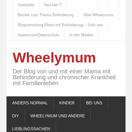
Startseite
Neu hier ?
Bücher zum Thema Behinderung
Über Wheelymum
Blogsammlung Eltern mit Behinderung – Seht uns
Impressum/Datenschutz
In den Medien
Wheelymum
Der Blog von und mit einer Mama mit
Behinderung und chronischer Krankheit
mit Familienleben
ANDERS NORMAL
KINDER
BEI UNS
DIY
WHEELYMUM UND ANDERE
LIEBLINGSSACHEN