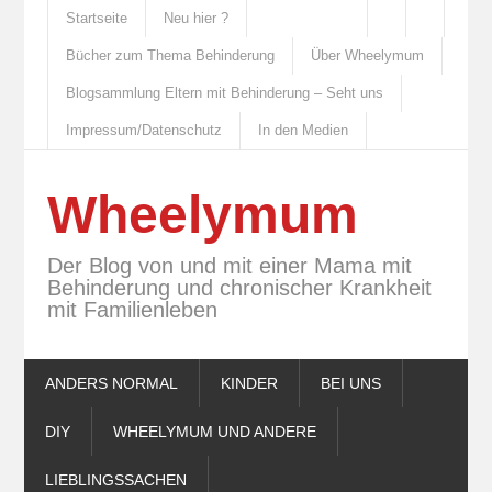
Startseite
Neu hier ?
Bücher zum Thema Behinderung
Über Wheelymum
Blogsammlung Eltern mit Behinderung – Seht uns
Impressum/Datenschutz
In den Medien
Wheelymum
Der Blog von und mit einer Mama mit
Behinderung und chronischer Krankheit
mit Familienleben
ANDERS NORMAL
KINDER
BEI UNS
DIY
WHEELYMUM UND ANDERE
LIEBLINGSSACHEN