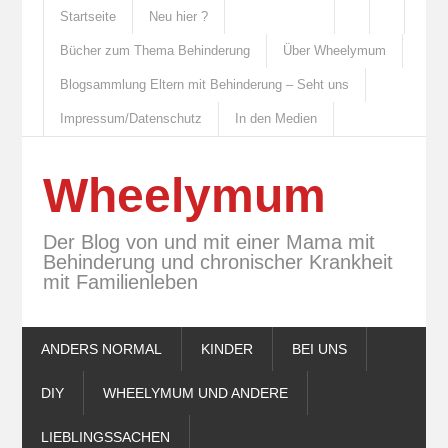
Startseite
Neu hier ?
Bücher zum Thema Behinderung
Über Wheelymum
Blogsammlung Eltern mit Behinderung – Seht uns
Impressum/Datenschutz
In den Medien
Wheelymum
Der Blog von und mit einer Mama mit
Behinderung und chronischer Krankheit
mit Familienleben
ANDERS NORMAL
KINDER
BEI UNS
DIY
WHEELYMUM UND ANDERE
LIEBLINGSSACHEN