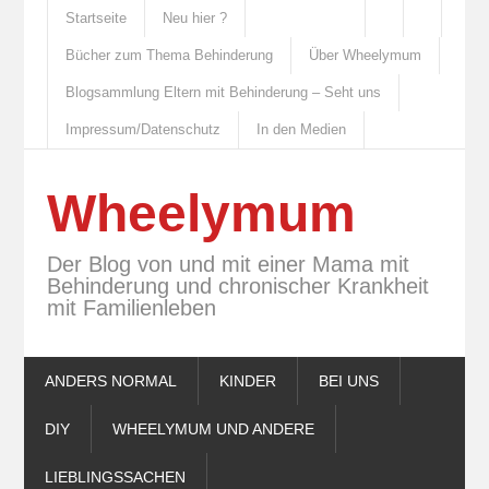
Startseite
Neu hier ?
Bücher zum Thema Behinderung
Über Wheelymum
Blogsammlung Eltern mit Behinderung – Seht uns
Impressum/Datenschutz
In den Medien
Wheelymum
Der Blog von und mit einer Mama mit
Behinderung und chronischer Krankheit
mit Familienleben
ANDERS NORMAL
KINDER
BEI UNS
DIY
WHEELYMUM UND ANDERE
LIEBLINGSSACHEN