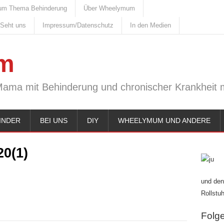
um Thema Behinderung
Über Wheelymum
 Seht uns
Impressum/Datenschutz
In den Medien
m
Mama mit Behinderung und chronischer Krankheit m
INDER
BEI UNS
DIY
WHEELYMUM UND ANDERE
0(1)
und den
Rollstuh
Folge 