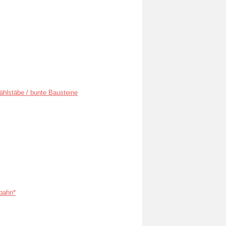
ählstäbe / bunte Bausteine
bahn*