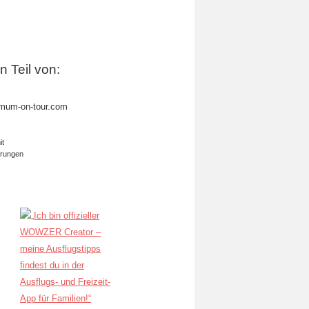
in Teil von:
mum-on-tour.com
it
erungen