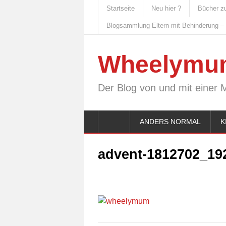
Startseite
Neu hier ?
Bücher z
Blogsammlung Eltern mit Behinderung –
Wheelymu
Der Blog von und mit einer 
ANDERS NORMAL
K
advent-1812702_192