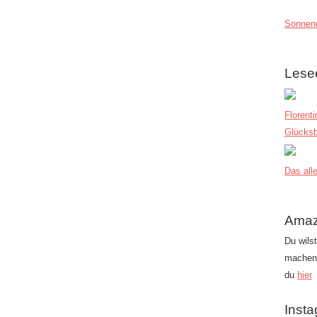
Sonnend
Lese
Florent
Glücksb
Das alle
Amaz
Du wils
machen?
du
hier
Inst