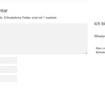
ntar
ht.
Erforderliche Felder sind mit
*
markiert
Ich b
Wheely
Eltern m
Behind