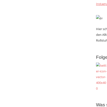
Instag
Hier s
den All
Rollstuh
Folge
Was 