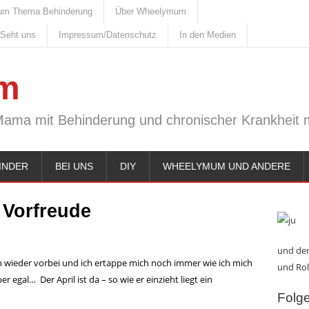
um Thema Behinderung
Über Wheelymum
 Seht uns
Impressum/Datenschutz
In den Medien
m
Mama mit Behinderung und chronischer Krankheit m
INDER
BEI UNS
DIY
WHEELYMUM UND ANDERE
:
Vorfreude
und den
on wieder vorbei und ich ertappe mich noch immer wie ich mich
und Rol
egal… Der April ist da – so wie er einzieht liegt ein
Folge 