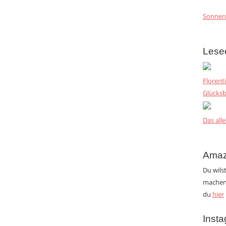
Sonnen
Lese
Florent
Glücksb
Das alle
Amaz
Du wils
machen?
du
hier
Inst