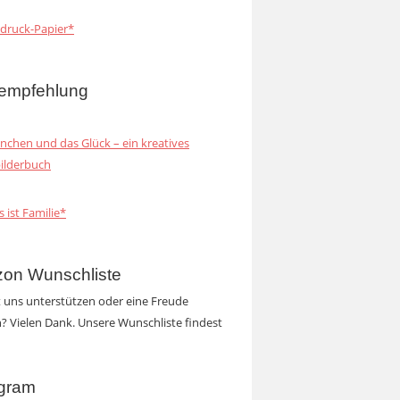
druck-Papier*
empfehlung
inchen und das Glück – ein kreatives
ilderbuch
s ist Familie*
on Wunschliste
t uns unterstützen oder eine Freude
 Vielen Dank. Unsere Wunschliste findest
agram