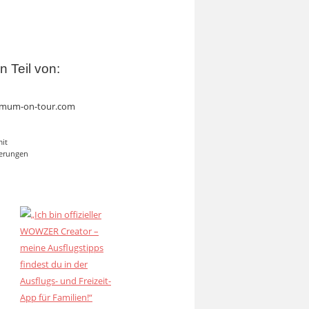
in Teil von:
mum-on-tour.com
mit
erungen