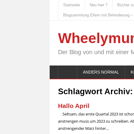
Startseite
Neu hier ?
Bücher z
Blogsammlung Eltern mit Behinderung –
Wheelymu
Der Blog von und mit einer 
ANDERS NORMAL
K
Schlagwort Archiv
Hallo April
Seltsam, das erste Quartal 2023 ist sch
anstrengen muss um 2023 zu schreiben. Aber 
anstrengender März hinter…