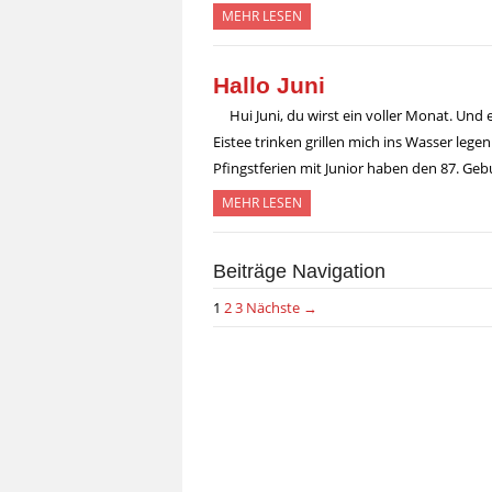
MEHR LESEN
Hallo Juni
Hui Juni, du wirst ein voller Monat. Und
Eistee trinken grillen mich ins Wasser leg
Pfingstferien mit Junior haben den 87. Ge
MEHR LESEN
Beiträge Navigation
1
2
3
Nächste →