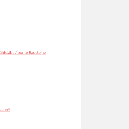
ählstäbe / bunte Bausteine
bahn*