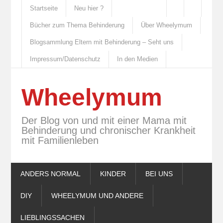
Startseite
Neu hier ?
Bücher zum Thema Behinderung
Über Wheelymum
Blogsammlung Eltern mit Behinderung – Seht uns
Impressum/Datenschutz
In den Medien
Wheelymum
Der Blog von und mit einer Mama mit
Behinderung und chronischer Krankheit
mit Familienleben
ANDERS NORMAL
KINDER
BEI UNS
DIY
WHEELYMUM UND ANDERE
LIEBLINGSSACHEN