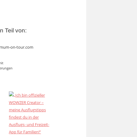
in Teil von:
mum-on-tour.com
mit
erungen