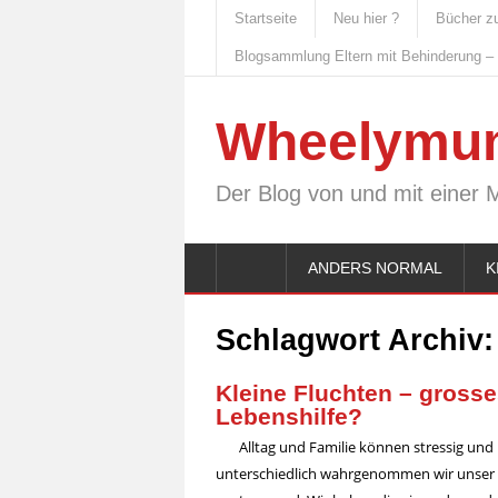
Startseite
Neu hier ?
Bücher z
Blogsammlung Eltern mit Behinderung –
Wheelymu
Der Blog von und mit einer 
ANDERS NORMAL
K
Schlagwort Archiv
Kleine Fluchten – grosse
Lebenshilfe?
Alltag und Familie können stressig und he
unterschiedlich wahrgenommen wir unser Fa