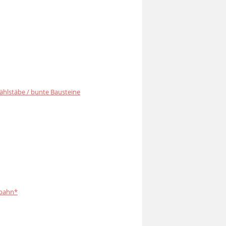
ählstäbe / bunte Bausteine
bahn*