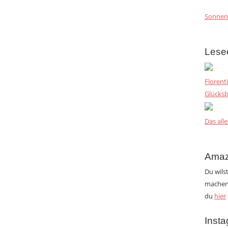
Sonnen
Lese
Florent
Glücksb
Das alle
Amaz
Du wils
machen?
du
hier
Inst