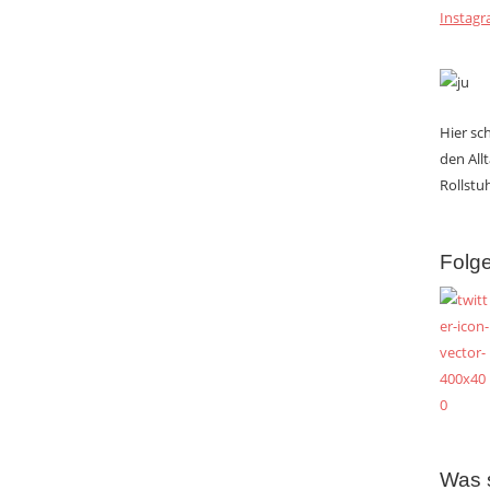
Instag
Hier s
den All
Rollstuh
Folge
Was 