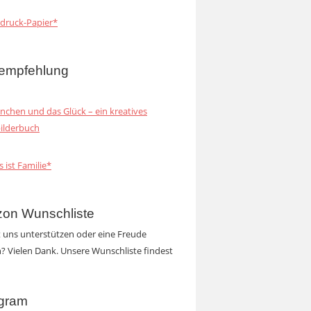
druck-Papier*
empfehlung
inchen und das Glück – ein kreatives
ilderbuch
s ist Familie*
on Wunschliste
t uns unterstützen oder eine Freude
 Vielen Dank. Unsere Wunschliste findest
agram