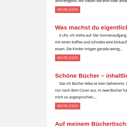
anstrengend. Wir haben die eine oder ande
MEHR LESEN
Was machst du eigentlic
6 Uhr, ich stehe auf. Der Sonnenaufga
mir einen Kaffee und schreibe eine Einkauf
essen. Die Kinder mögen gerade wenig…
MEHR LESEN
Schöne Bücher – inhaltl
Das ich Bücher liebe ist kein Geheimnis.
nur nach dem Cover aus. In zwei Bücher hab
mich so angesprochen,…
MEHR LESEN
Auf meinem Büchertisch: