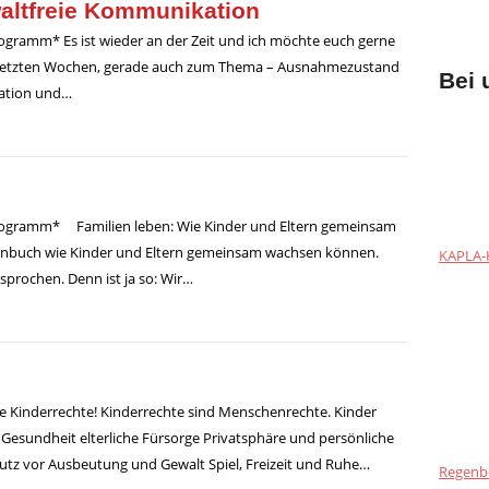
altfreie Kommunikation
rogramm* Es ist wieder an der Zeit und ich möchte euch gerne
den letzten Wochen, gerade auch zum Thema – Ausnahmezustand
Bei 
kation und…
programm* Familien leben: Wie Kinder und Eltern gemeinsam
genbuch wie Kinder und Eltern gemeinsam wachsen können.
KAPLA-H
sprochen. Denn ist ja so: Wir…
re Kinderrechte! Kinderrechte sind Menschenrechte. Kinder
t Gesundheit elterliche Fürsorge Privatsphäre und persönliche
chutz vor Ausbeutung und Gewalt Spiel, Freizeit und Ruhe…
Regenb