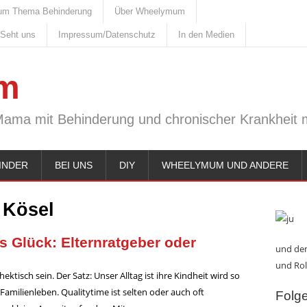
um Thema Behinderung
Über Wheelymum
 Seht uns
Impressum/Datenschutz
In den Medien
m
Mama mit Behinderung und chronischer Krankheit m
INDER
BEI UNS
DIY
WHEELYMUM UND ANDERE
:
Kösel
s Glück: Elternratgeber oder
und den
und Rol
ktisch sein. Der Satz: Unser Alltag ist ihre Kindheit wird so
milienleben. Qualitytime ist selten oder auch oft
Folge 