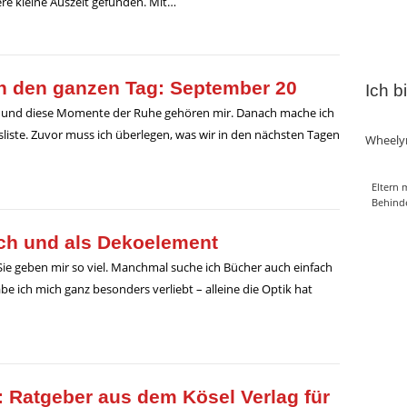
re kleine Auszeit gefunden. Mit…
h den ganzen Tag: September 20
Ich b
ng und diese Momente der Ruhe gehören mir. Danach mache ich
sliste. Zuvor muss ich überlegen, was wir in den nächsten Tagen
Wheely
Eltern 
Behind
ich und als Dekoelement
 Sie geben mir so viel. Manchmal suche ich Bücher auch einfach
e ich mich ganz besonders verliebt – alleine die Optik hat
 Ratgeber aus dem Kösel Verlag für