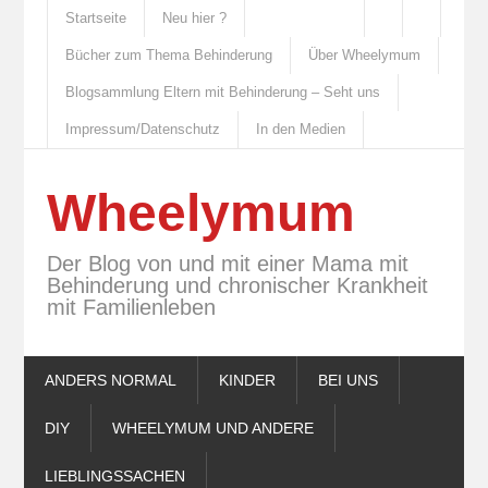
Startseite
Neu hier ?
Bücher zum Thema Behinderung
Über Wheelymum
Blogsammlung Eltern mit Behinderung – Seht uns
Impressum/Datenschutz
In den Medien
Wheelymum
Der Blog von und mit einer Mama mit
Behinderung und chronischer Krankheit
mit Familienleben
ANDERS NORMAL
KINDER
BEI UNS
DIY
WHEELYMUM UND ANDERE
LIEBLINGSSACHEN