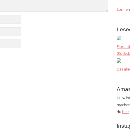
Sonnen
Lese
Florent
Glücksb
Das alle
Amaz
Du wils
machen?
du
hier
Inst