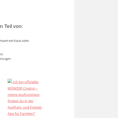
in Teil von:
mum-on-tour.com
mit
erungen