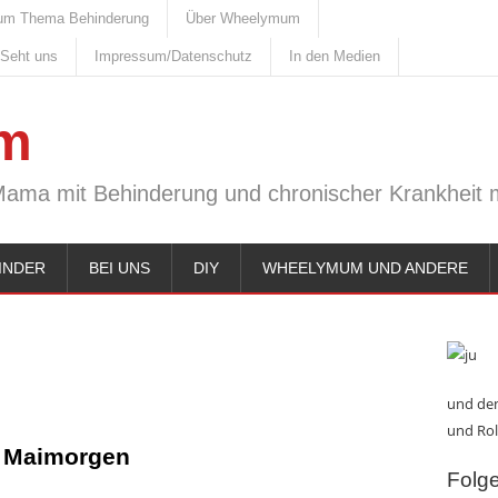
um Thema Behinderung
Über Wheelymum
 Seht uns
Impressum/Datenschutz
In den Medien
m
Mama mit Behinderung und chronischer Krankheit m
INDER
BEI UNS
DIY
WHEELYMUM UND ANDERE
und den
und Rol
Maimorgen
Folge 