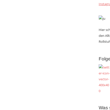
Instag
Hier s
den All
Rollstuh
Folge
Was 