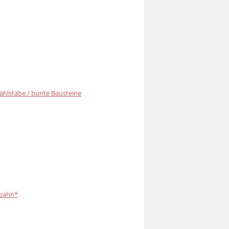
ählstäbe / bunte Bausteine
bahn*