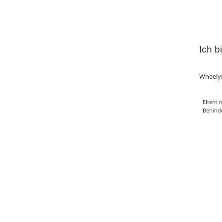
Ich b
Wheely
Eltern 
Behind