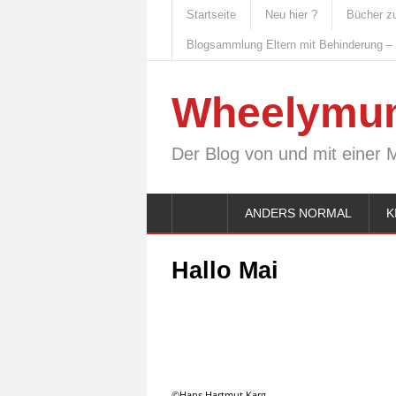
Startseite
Neu hier ?
Bücher z
Blogsammlung Eltern mit Behinderung –
Wheelymu
Der Blog von und mit einer 
ANDERS NORMAL
K
Hallo Mai
©Hans Hartmut Karg