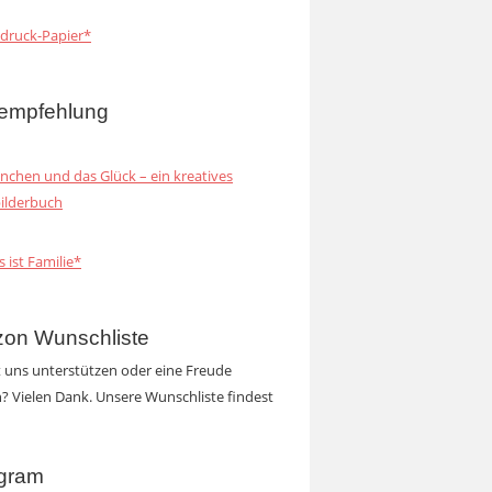
druck-Papier*
empfehlung
inchen und das Glück – ein kreatives
ilderbuch
s ist Familie*
on Wunschliste
t uns unterstützen oder eine Freude
 Vielen Dank. Unsere Wunschliste findest
agram