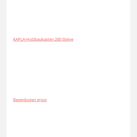
KAPLA-Holzbaukasten 200 Steine
Regenbogen gross