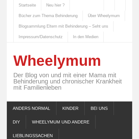
Startseite
Neu hier ?
Bücher zum Thema Behinderung
Über Wheelymum
Blogsammlung Eltern mit Behinderung – Seht uns
Impressum/Datenschutz
In den Medien
Wheelymum
Der Blog von und mit einer Mama mit
Behinderung und chronischer Krankheit
mit Familienleben
ANDERS NORMAL
KINDER
BEI UNS
DIY
WHEELYMUM UND ANDERE
LIEBLINGSSACHEN